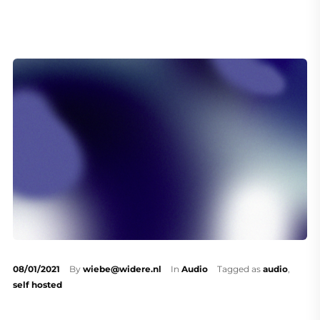
08/01/2021
By
wiebe@widere.nl
In
Audio
Tagged as
audio
,
self hosted